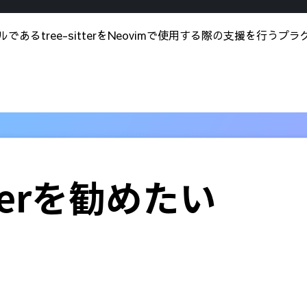
ツールであるtree-sitterをNeovimで使用する際の支援を