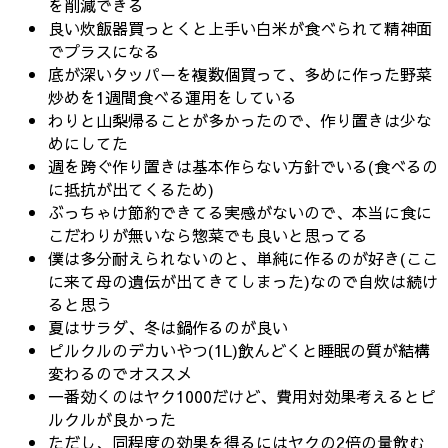
を削減できる
良い炊飯器買っとくと上手い白米が食べられて精神面
でプラスになる
底が深いタッパーを複数個買って、多めに作った野菜
炒めを1週間食べる運用をしている
わりと山梨帰ることが多かったので、作り置きは少な
めにしてた
週を跨ぐ作り置きは基本作らない方針でいる(食べるの
に抵抗が出てくるため)
ぶっちゃけ節約できてる実感がないので、本当に食に
こだわりが無いなら惣菜でも良いと思ってる
僕は多分耐えられないのと、単純に作るのが好き(ここ
に来て母の遺伝が出てきてしまった)なので自炊は続け
ると思う
夏はサラダ、冬は鍋作るのが良い
ピルクルのデカいやつ(1L)飲んどくと睡眠の質が結構
変わるのでオススメ
一番効くのはヤク1000だけど、費用対効果考えるとピ
ルクルが良かった
ただし、同程度の効果を得るにはヤクの2倍の量飲む