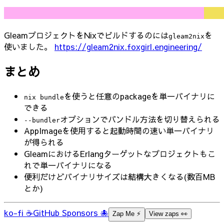
GleamプロジェクトをNixでビルドするのには
を
gleam2nix
使いました。
https://gleam2nix.foxgirl.engineering/
まとめ
を使うと任意のpackageを単一バイナリに
nix bundle
できる
オプションでバンドル方法を切り替えられる
--bundler
AppImageを使用すると起動時間の速い単一バイナリ
が得られる
GleamにおけるErlangターゲットなプロジェクトもこ
れで単一バイナリになる
便利だけどバイナリサイズは結構大きくなる(数百MB
とか)
ko-fi ☕
GitHub Sponsors 🐙
Zap Me ⚡️
View zaps 👀