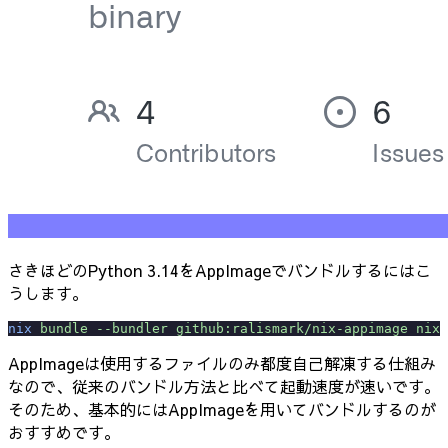
さきほどのPython 3.14をAppImageでバンドルするにはこ
うします。
nix
 bundle
 --bundler
 github:ralismark/nix-appimage
 nixp
AppImageは使用するファイルのみ都度自己解凍する仕組み
なので、従来のバンドル方法と比べて起動速度が速いです。
そのため、基本的にはAppImageを用いてバンドルするのが
おすすめです。