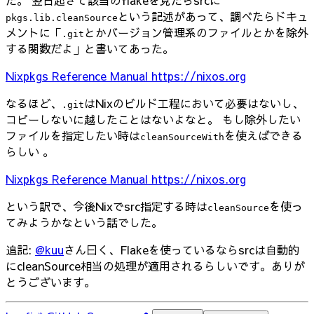
という記述があって、調べたらドキュ
pkgs.lib.cleanSource
メントに「
とかバージョン管理系のファイルとかを除外
.git
する関数だよ」と書いてあった。
Nixpkgs Reference Manual
https://nixos.org
なるほど、
はNixのビルド工程において必要はないし、
.git
コピーしないに越したことはないよなと。 もし除外したい
ファイルを指定したい時は
を使えばできる
cleanSourceWith
らしい 。
Nixpkgs Reference Manual
https://nixos.org
という訳で、今後Nixでsrc指定する時は
を使っ
cleanSource
てみようかなという話でした。
追記:
@kuu
さん曰く、Flakeを使っているならsrcは自動的
にcleanSource相当の処理が適用されるらしいです。ありが
とうございます。