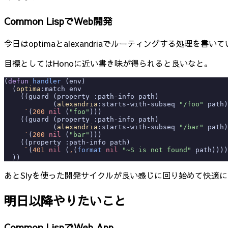
Common LispでWeb開発
今日はoptimaとalexandriaでルーティングする処理
目標としてはHonoに近い書き味が得られると良いなと。
(
defun
 handler
 (env)
  (
optima
:match env
    ((guard (property :path-info path)
	    (
alexandria
:starts-with-subseq 
"/foo"
 path)
     `
(
200
 nil
 (
"foo"
)))
    ((guard (property :path-info path)
	    (
alexandria
:starts-with-subseq 
"/bar"
 path)
     `
(
200
 nil
 (
"bar"
)))
    ((property :path-info path)
     `
(
401
 nil
 (
,
(
format
 nil
 "~S is not found"
 path))))
  ))
あとSlyを使った開発サイクルが良い感じに回り始めて快適に
明日以降やりたいこと
Common LispでWeb App