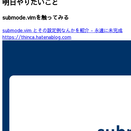
明日やりたいこと
submode.vimを触ってみる
submode.vim とその設定例なんかを紹介 - 永遠に未完成
https://thinca.hatenablog.com